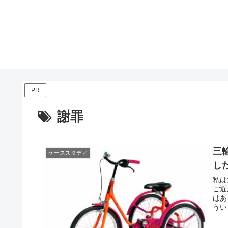
PR
謝罪
三
ケーススタディ
し
私は
ご近
はあ
うい